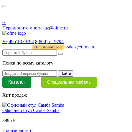
О нас
44 ФЗ
0
Перезвоните мне
zakaz@ofme.ru
+7(495)1379794
8(800)5119794
zakaz@ofme.ru
Перезвоните мне
Поиск по всему каталогу:
Найти
Каталог
Специальная мебель
Хит продаж
Офисный стул Самба Samba
3995 Р
Производство