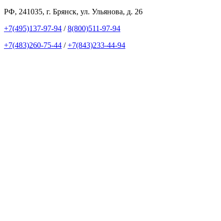
РФ, 241035, г. Брянск, ул. Ульянова, д. 26
+7(495)137-97-94
/
8(800)511-97-94
+7(483)260-75-44
/
+7(843)233-44-94