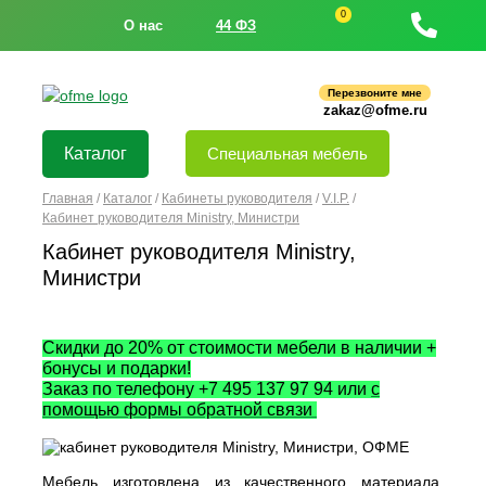
0
О нас
44 ФЗ
Перезвоните мне
zakaz@ofme.ru
Каталог
Специальная мебель
Главная
/
Каталог
/
Кабинеты руководителя
/
V.I.P.
/
Кабинет руководителя Ministry, Министри
Кабинет руководителя Ministry,
Министри
Скидки до 20% от стоимости мебели в наличии +
бонусы и подарки!
Заказ по телефону +7 495 137 97 94 или
с
помощью формы обратной связи
Мебель изготовлена из качественного материала,