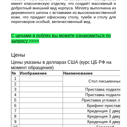
имеет классическую отделку, что создаёт массивный и
добротный внешний вид корпуса. Ministry выполнена из
деревянного шпона с вставками из высококачественной
кожи, что придает офисному столу, тумбе и столу для
переговоров особый, величественный вид.
С ценами в рублях вы можете ознакомиться по
запросу >>>>
Цены
Цены указаны в долларах США (курс ЦБ РФ на
момент обращения)
№
Изображение
Наименование
1
Стол письменный
2
3
Приставка подкатная
4
Приставка подкатная
5
Приставка угловая лева
6
Брифинг-приставка
7
Креденция 2 двери
8
Креденция 3 двери
9
Креденция 4 двери