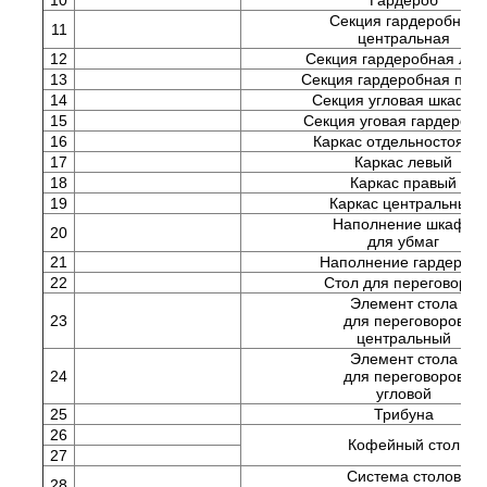
10
Гардероб
Секция гардеробная
11
центральная
12
Секция гардеробная лев
13
Секция гардеробная пра
14
Секция угловая шкафна
15
Секция уговая гардероб
16
Каркас отдельностоящи
17
Каркас левый
18
Каркас правый
19
Каркас центральный
Наполнение шкафа
20
для убмаг
21
Наполнение гардероб
22
Стол для переговоров
Элемент стола
23
для переговоров
центральный
Элемент стола
24
для переговоров
угловой
25
Трибуна
26
Кофейный стол
27
Система столов
28