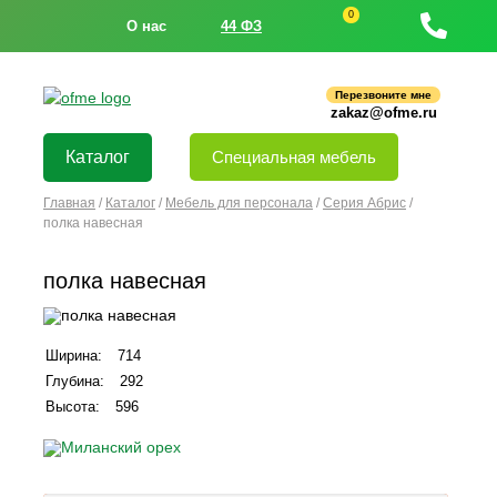
0
О нас
44 ФЗ
Перезвоните мне
zakaz@ofme.ru
Каталог
Специальная мебель
Главная
/
Каталог
/
Мебель для персонала
/
Серия Абрис
/
полка навесная
полка навесная
Ширина:
714
Глубина:
292
Высота:
596