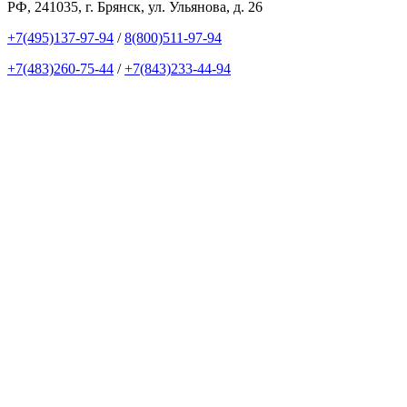
РФ, 241035, г. Брянск, ул. Ульянова, д. 26
+7(495)137-97-94
/
8(800)511-97-94
+7(483)260-75-44
/
+7(843)233-44-94