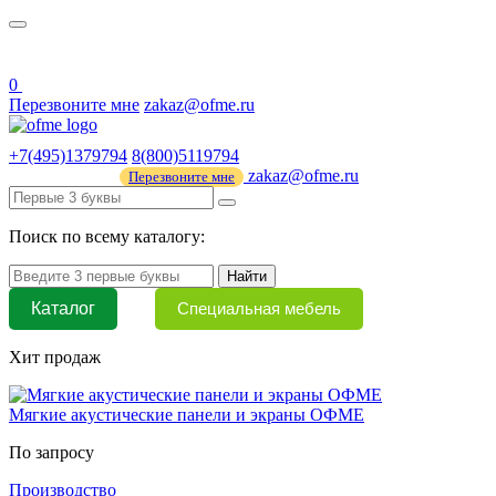
О нас
44 ФЗ
0
Перезвоните мне
zakaz@ofme.ru
+7(495)1379794
8(800)5119794
zakaz@ofme.ru
Перезвоните мне
Поиск по всему каталогу:
Найти
Каталог
Специальная мебель
Хит продаж
Мягкие акустические панели и экраны ОФМЕ
По запросу
Производство