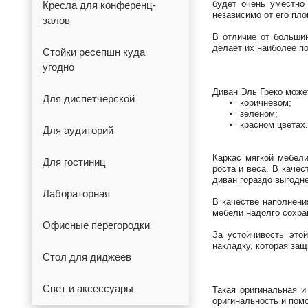
будет очень уместно
Кресла для конференц-
независимо от его пло
залов
В отличие от больши
делает их наиболее п
Стойки ресепшн куда
угодно
Диван Эль Греко може
Для диспетчерской
коричневом;
зеленом;
красном цветах.
Для аудиторий
Каркас мягкой мебел
Для гостиниц
роста и веса. В каче
диван гораздо выгодне
Лабораторная
В качестве наполнени
мебели надолго сохра
Офисные перегородки
За устойчивость это
накладку, которая защ
Стол для диджеев
Свет и аксессуары
Такая оригинальная и
оригинальность и пом