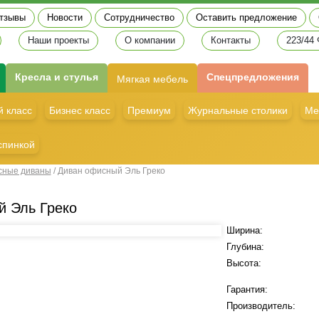
тзывы
Новости
Сотрудничество
Оставить предложение
Наши проекты
О компании
Контакты
223/44
Кресла и стулья
Спецпредложения
Мягкая мебель
 класс
Бизнес класс
Премиум
Журнальные столики
Ме
спинкой
ные диваны
/
Диван офисный Эль Греко
й Эль Греко
Ширина:
Глубина:
Высота:
Гарантия:
Производитель: