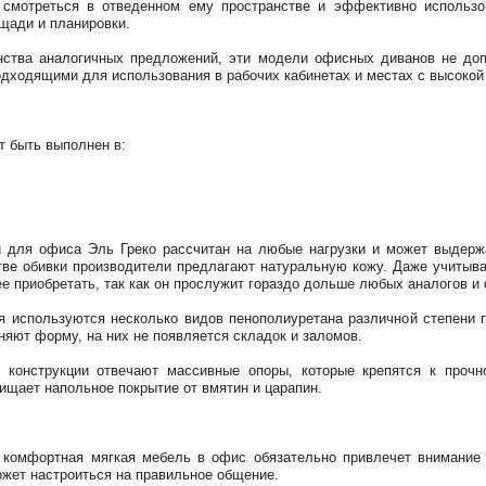
 смотреться в отведенном ему пространстве и эффективно использов
щади и планировки.
нства аналогичных предложений, эти модели офисных диванов не до
одходящими для использования в рабочих кабинетах и местах с высоко
т быть выполнен в:
и для офиса Эль Греко рассчитан на любые нагрузки и может выдерж
стве обивки производители предлагают натуральную кожу. Даже учитыва
е приобретать, так как он прослужит гораздо дольше любых аналогов и
я используются несколько видов пенополиуретана различной степени 
няют форму, на них не появляется складок и заломов.
й конструкции отвечают массивные опоры, которые крепятся к проч
ищает напольное покрытие от вмятин и царапин.
 комфортная мягкая мебель в офис обязательно привлечет внимание 
ожет настроиться на правильное общение.