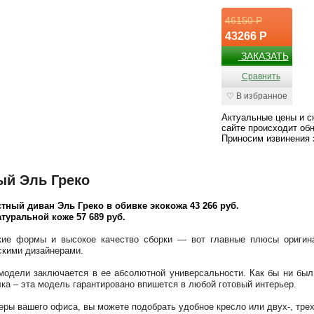
46150 Р
43266 Р
ЗАКАЗАТЬ
Сравнить
♡ В избранное
Актуальные цены и с
сайте происходит обн
Приносим извинения 
й Эль Греко
стный диван Эль Греко в обивке экокожа 43 266 руб.
туральной коже 57 689 руб.
кие формы и высокое качество сборки — вот главные плюсы оригин
скими дизайнерами.
модели заключается в ее абсолютной универсальности. Как бы ни был
ка – эта модель гарантировано впишется в любой готовый интерьер.
еры вашего офиса, вы можете подобрать удобное кресло или двух-, тре