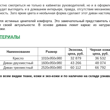
стно смотреться не только в кабинетах руководителей, но и в оформл
будет выглядеть и в домашнем интерьере, правда, отсутствие механизм
ость. Зато яркие цвета и необычная форма сделают этот диван настоя
ля истинных ценителей комфорта. Это замечательный представитель к
м своей актуальности. В основе дивана лежит каркас из натура
ожи.
АТЕРИАЛЫ
Экокожа,
Черная кожа
Наименование
Размер
цена, руб.
цена, руб.
32 879
36 532
Кресло
1010х950х980
43 266
48 074
Диван двухместный
1600х950х980
60 112
66 792
Диван трехместный
2520х950х980
о всем видам ткани, кожи и эко-кожи и по наличию на складе узнава