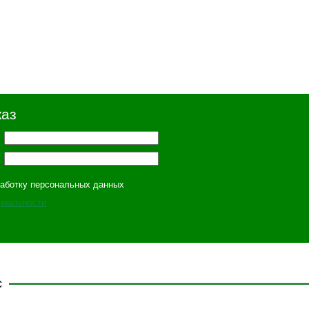
каз
работку персональных данных
циальности
с