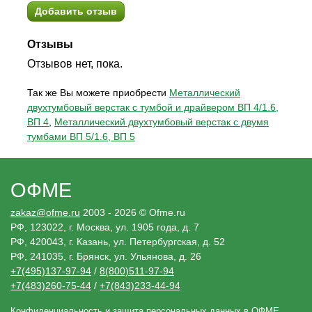
Добавить отзыв
Отзывы
Отзывов нет, пока.
Так же Вы можете приобрести
Металлический
двухтумбовый верстак с тумбой и драйвером ВП 4/1.6,
ВП 4
,
Металлический двухтумбовый верстак с двумя
тумбами ВП 5/1.6, ВП 5
ОФМЕ
zakaz@ofme.ru
2003 - 2026 © Ofme.ru
РФ, 123022, г. Москва, ул. 1905 года, д. 7
РФ, 420043, г. Казань, ул. Петербургская, д. 52
РФ, 241035, г. Брянск, ул. Ульянова, д. 26
+7(495)137-97-94
/
8(800)511-97-94
+7(483)260-75-44
/
+7(843)233-44-94
Конфиденциальность и защита персональных данных в ОФМЕ.