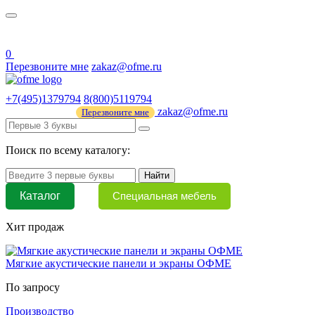
О нас
44 ФЗ
0
Перезвоните мне
zakaz@ofme.ru
+7(495)1379794
8(800)5119794
zakaz@ofme.ru
Перезвоните мне
Поиск по всему каталогу:
Найти
Каталог
Специальная мебель
Хит продаж
Мягкие акустические панели и экраны ОФМЕ
По запросу
Производство