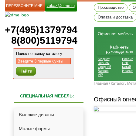
zakaz@ofme.ru
ПЕРЕЗВОНИТЕ МНЕ
Производство
О
Оплата и доставка
+7(495)1379794
Офиcная мебель
8(800)5119794
Кабинеты
руководителя
Поиск по всему каталогу:
Бюджет
Россия
Эконом
СНГ
Средний
Китай
Найти
Бизнес
Италия
VIP
Главная
/
Каталог
/
Мета
СПЕЦИАЛЬНАЯ МЕБЕЛЬ:
Офисный огнес
Высокие диваны
Малые формы