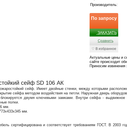
Производитель:
По запросу
ЗАКАЗАТЬ
Сравнить
♡ В избранное
Актуальные цены и с
сайте происходит обн
Приносим извинения 
тойкий сейф SD 106 АК
жаростойкий сейф. Имеет двойные стенки, между которыми расположе
скрытие сейфа методом воздействия на петли. Наружная дверь оборуд
 блокируется двумя ключевыми замками. Внутри сейфа - выдвижное в
мные полки.
6 мм.
773х433х345 мм.
бель сертифицирована и соответствует требованиям ГОСТ. В 2003 год