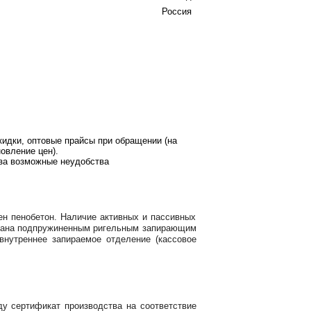
Россия
кидки, оптовые прайсы при обращении (на
овление цен).
за возможные неудобства
н пенобетон. Наличие активных и пассивных
ована подпружиненным ригельным запирающим
нутреннее запираемое отделение (кассовое
у сертификат производства на соответствие