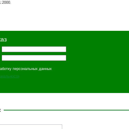
:2000.
каз
работку персональных данных
циальности
с