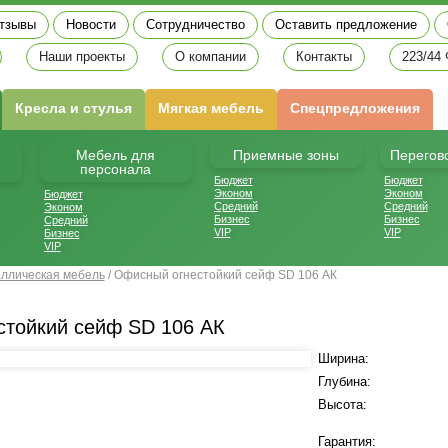
тзывы
Новости
Сотрудничество
Оставить предложение
Наши проекты
О компании
Контакты
223/44
Кресла и стулья
Мягкая мебель
Спецпредложения
Мебель для
Приемные зоны
Перегов
персонала
Бюджет
Бюджет
Эконом
Эконом
Бюджет
Средний
Средний
Эконом
Бизнес
Бизнес
Средний
VIP
VIP
Бизнес
VIP
ллическая мебель
/
Офисный огнестойкий сейф SD 106 АК
тойкий сейф SD 106 АК
Ширина:
Глубина:
Высота:
Гарантия: