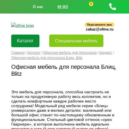
0
О нас
44 ФЗ
Перезвоните мне
zakaz@ofme.ru
Каталог
Специальная мебель
Главная
/
Каталог
/
Офисная мебель для персонала
/
Бюджет
/
Офисная мебель для персонала Блиц, Blitz
Офисная мебель для персонала Блиц,
Blitz
Это мебель для персонала, способна настроить не
только на продуктивную работу весь коллектив, но и
сделать комфортным каждое рабочее место
сотрудника! Модельный ряд мебели серии «Блиц»
универсален даже в мелких деталях: маленький или
большой офис станет по-настоящему обновленным и
функциональным. Стильный цветовой оттенок «орех
Гварнери», в котором выполнена мебель идеально
впишется в самый замысловатый интерьер офиса!