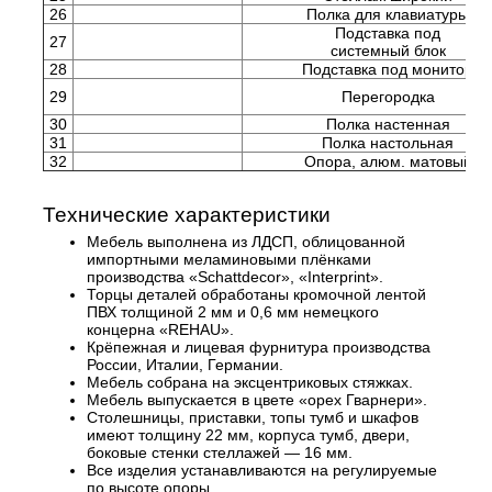
26
Полка для клавиатуры
Подставка под
27
системный блок
28
Подставка под монитор
29
Перегородка
30
Полка настенная
31
Полка настольная
32
Опора, алюм. матовый
Технические характеристики
Мебель выполнена из ЛДСП, облицованной
импортными меламиновыми плёнками
производства «Schattdecor», «Interprint».
Торцы деталей обработаны кромочной лентой
ПВХ толщиной 2 мм и 0,6 мм немецкого
концерна «REHAU».
Крёпежная и лицевая фурнитура производства
России, Италии, Германии.
Мебель собрана на эксцентриковых стяжках.
Мебель выпускается в цвете «орех Гварнери».
Столешницы, приставки, топы тумб и шкафов
имеют толщину 22 мм, корпуса тумб, двери,
боковые стенки стеллажей — 16 мм.
Все изделия устанавливаются на регулируемые
по высоте опоры.