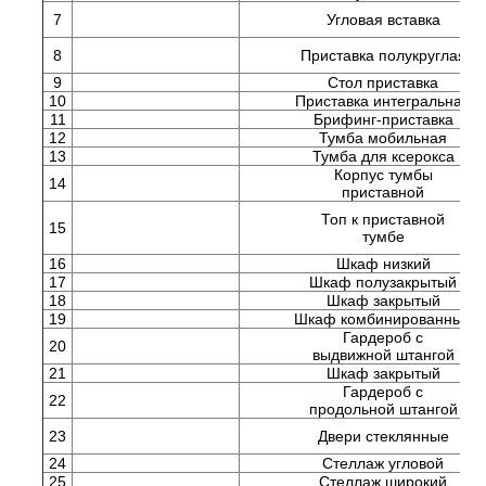
7
Угловая вставка
8
Приставка полукруглая
9
Стол приставка
10
Приставка интегральная
11
Брифинг-приставка
12
Тумба мобильная
13
Тумба для ксерокса
Корпус тумбы
14
приставной
Топ к приставной
15
тумбе
16
Шкаф низкий
17
Шкаф полузакрытый
18
Шкаф закрытый
19
Шкаф комбинированный
Гардероб с
20
выдвижной штангой
21
Шкаф закрытый
Гардероб с
22
продольной штангой
23
Двери стеклянные
24
Стеллаж угловой
25
Стеллаж широкий