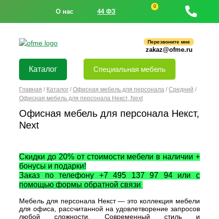
0
О нас
44 ФЗ
Перезвоните мне
zakaz@ofme.ru
Каталог
Специальная мебель
Главная
/
Каталог
/
Офисная мебель для персонала
/
Средний
/
Офисная мебель для персонала Некст, Next
Офисная мебель для персонала Некст,
Next
Скидки до 20% от стоимости мебели в наличии +
бонусы и подарки!
Заказ по телефону +7 495 137 97 94 или
с
помощью формы обратной связи
Мебель для персонала Некст — это коллекция мебели
для офиса, рассчитанной на удовлетворение запросов
любой сложности. Современный стиль и