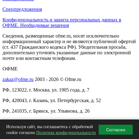
Спецпредложения
Конфиденциальность и защита персональных данных в
ОФМЕ. Необходимые решения
Сведения, размещенные ofme.ru, носят исключительно
информационный характер и не являются публичной офертой
(ст. 437 Гражданского кодекса РФ). Убедительная просьба,
дополнительно уточнять указанные данные по электронной
почте или контактным телефонам.
ОФМЕ
zakaz@ofme.ru
2003 - 2026 © Ofme.ru
РФ, 123022, г. Москва, ул. 1905 года, д. 7
РФ, 420043, г. Казань, ул. Петербургская, д. 52
РФ, 241035, г. Брянск, ул. Ульянова, д. 26
+7(495)137-97-94
/
8(800)511-97-94
Используя сайт, вы соглашаетесь с обработкой
Согласен
+7(483)260-75-44
/
+7(843)233-44-94
cookie согласно
Политике конфиденциальности