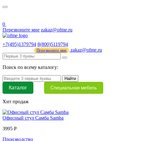
О нас
44 ФЗ
0
Перезвоните мне
zakaz@ofme.ru
+7(495)1379794
8(800)5119794
zakaz@ofme.ru
Перезвоните мне
Поиск по всему каталогу:
Найти
Каталог
Специальная мебель
Хит продаж
Офисный стул Самба Samba
3995 Р
Производство