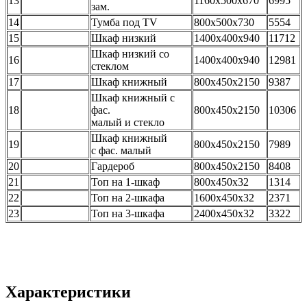
13
1160х500х670
6995
зам.
14
Тумба под TV
800х500х730
5554
15
Шкаф низкий
1400х400х940
11712
Шкаф низкий со
16
1400х400х940
12981
стеклом
17
Шкаф книжный
800х450х2150
9387
Шкаф книжный с
18
фас.
800х450х2150
10306
малый и стекло
Шкаф книжный
19
800х450х2150
7989
с фас. малый
20
Гардероб
800х450х2150
8408
21
Топ на 1-шкаф
800х450х32
1314
22
Топ на 2-шкафа
1600х450х32
2371
23
Топ на 3-шкафа
2400х450х32
3322
Характеристики