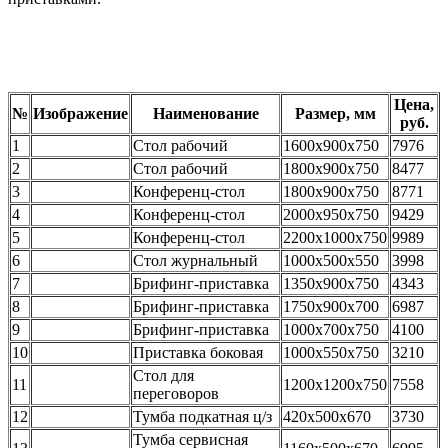
Цена,
№
Изображение
Наименование
Размер, мм
руб.
1
Стол рабочий
1600х900х750
7976
2
Стол рабочий
1800х900х750
8477
3
Конференц-стол
1800х900х750
8771
4
Конференц-стол
2000х950х750
9429
5
Конференц-стол
2200х1000х750
9989
6
Стол журнальный
1000х500х550
3998
7
Брифинг-приставка
1350х900х750
4343
8
Брифинг-приставка
1750х900х700
6987
9
Брифинг-приставка
1000х700х750
4100
10
Приставка боковая
1000х550х750
3210
Стол для
11
1200х1200х750
7558
переговоров
12
Тумба подкатная ц/з
420х500х670
3730
Тумба сервисная