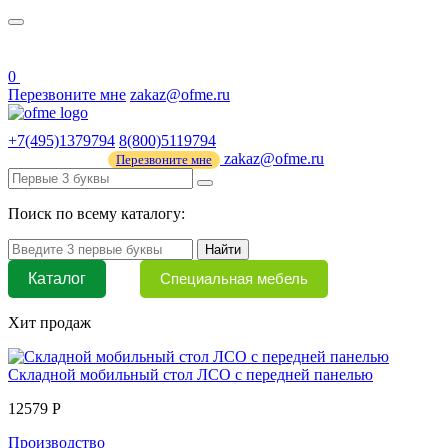
О нас
44 ФЗ
0
Перезвоните мне
zakaz@ofme.ru
+7(495)1379794
8(800)5119794
zakaz@ofme.ru
Перезвоните мне
Поиск по всему каталогу:
Найти
Каталог
Специальная мебель
Хит продаж
Складной мобильный стол ЛСО с передней панелью
12579 Р
Производство