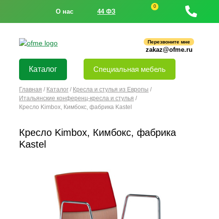
0
О нас
44 ФЗ
Перезвоните мне
zakaz@ofme.ru
Каталог
Специальная мебель
Главная
/
Каталог
/
Кресла и стулья из Европы
/
Итальянские конференц-кресла и стулья
/
Кресло Kimbox, Кимбокс, фабрика Kastel
Кресло Kimbox, Кимбокс, фабрика
Kastel