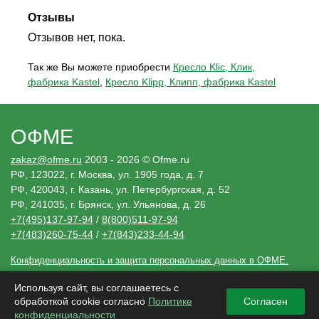
Отзывы
Отзывов нет, пока.
Так же Вы можете приобрести
Кресло Klic, Клик,
фабрика Kastel
,
Кресло Klipp, Клипп, фабрика Kastel
ОФМЕ
zakaz@ofme.ru
2003 - 2026 © Ofme.ru
РФ, 123022, г. Москва, ул. 1905 года, д. 7
РФ, 420043, г. Казань, ул. Петербургская, д. 52
РФ, 241035, г. Брянск, ул. Ульянова, д. 26
+7(495)137-97-94
/
8(800)511-97-94
+7(483)260-75-44
/
+7(843)233-44-94
Конфиденциальность и защита персональных данных в ОФМЕ.
Необходимые решения
Используя сайт, вы соглашаетесь с
Сведения, размещенные ofme.ru, носят исключительно информационный
характер и не являются публичной офертой (ст. 437 Гражданского кодекса РФ).
обработкой cookie согласно
Политике
Согласен
Убедительная просьба, дополнительно уточнять указанные данные по
электронной почте или контактным телефонам.
конфиденциальности