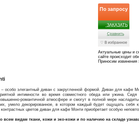
По запросу
ЗАКАЗАТЬ
Сравнить
♡ В избранное
Актуальные цены и с
сайте происходит обн
Приносим извинения 
ti
 – особо элегантный диван с закругленной формой. Диван для кафе М
риятной интимности во время совместного обеда или ужина. Сидя
озвышенно-романтичной атмосфере и смогут в полной мере насладить
оих, умело декорированное, в котором каждый будет ощущать себя к
 контрастных цветов диван для кафе Монти приобретает особую неповто
о всем видам ткани, кожи и эко-кожи и по наличию на складе узнава