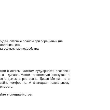
кидки, оптовые прайсы при обращении (на
овление цен).
за возможные неудобства
онти с легким налетом будуарности способен
 на диване Монти, посетители окажутся в
ся отдыхом в ресторане. Диван Монти – это
райне комфортно. А благодаря правильному
римость.
йте у специалистов.