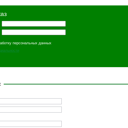
каз
работку персональных данных
циальности
с