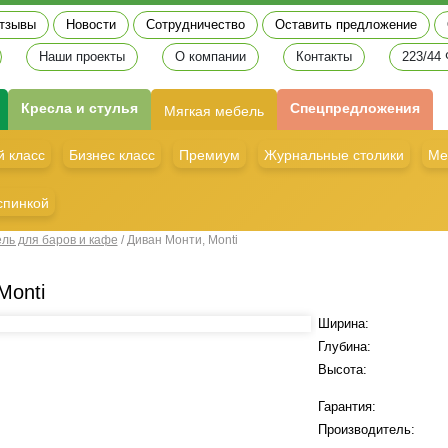
тзывы
Новости
Сотрудничество
Оставить предложение
Наши проекты
О компании
Контакты
223/44
Кресла и стулья
Спецпредложения
Мягкая мебель
 класс
Бизнес класс
Премиум
Журнальные столики
Ме
спинкой
ль для баров и кафе
/
Диван Монти, Monti
Monti
Ширина:
Глубина:
Высота:
Гарантия:
Производитель: