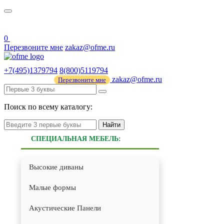
О нас
44 ФЗ
0
Перезвоните мне
zakaz@ofme.ru
+7(495)1379794
8(800)5119794
zakaz@ofme.ru
Перезвоните мне
Поиск по всему каталогу:
Найти
СПЕЦИАЛЬНАЯ МЕБЕЛЬ:
Высокие диваны
Малые формы
Акустические Панели