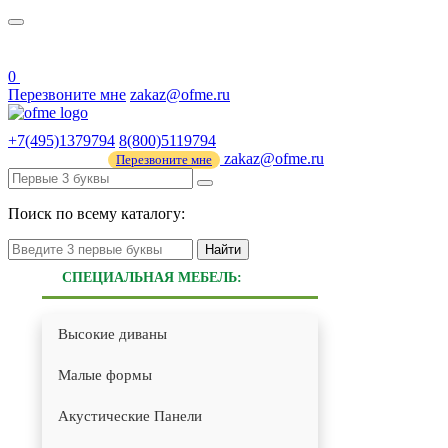
О нас
44 ФЗ
0
Перезвоните мне
zakaz@ofme.ru
+7(495)1379794
8(800)5119794
zakaz@ofme.ru
Перезвоните мне
Поиск по всему каталогу:
Найти
СПЕЦИАЛЬНАЯ МЕБЕЛЬ:
Высокие диваны
Малые формы
Акустические Панели