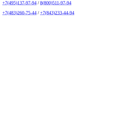
+7(495)137-97-94
/
8(800)511-97-94
+7(483)260-75-44
/
+7(843)233-44-94