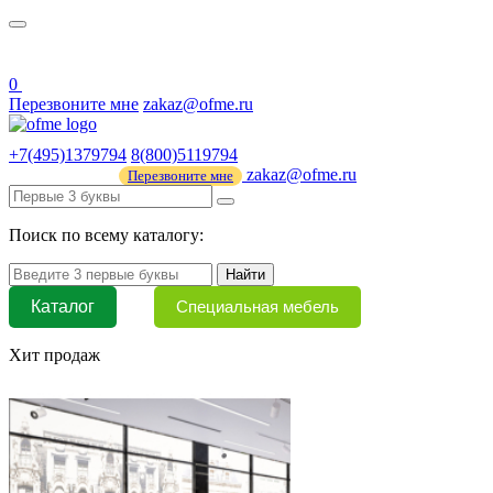
О нас
44 ФЗ
0
Перезвоните мне
zakaz@ofme.ru
+7(495)1379794
8(800)5119794
zakaz@ofme.ru
Перезвоните мне
Поиск по всему каталогу:
Найти
Каталог
Специальная мебель
Хит продаж