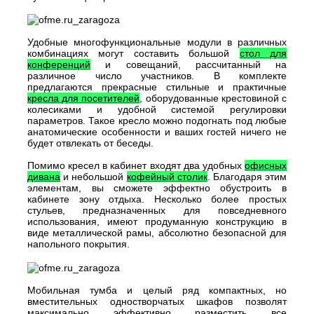
Удобные многофункциональные модули в различных
комбинациях могут составить большой
стол для
конференций
и совещаний, рассчитанный на
различное число участников. В комплекте
предлагаются прекрасные стильные и практичные
кресла для посетителей
, оборудованные крестовиной с
колесиками и удобной системой регулировки
параметров. Такое кресло можно подогнать под любые
анатомические особенности и ваших гостей ничего не
будет отвлекать от беседы.
Помимо кресел в кабинет входят два удобных
офисных
дивана
и небольшой
кофейный столик
. Благодаря этим
элементам, вы сможете эффектно обустроить в
кабинете зону отдыха. Несколько более простых
стульев, предназначенных для повседневного
использования, имеют продуманную конструкцию в
виде металлической рамы, абсолютно безопасной для
напольного покрытия.
Мобильная тумба и целый ряд компактных, но
вместительных одностворчатых шкафов позволят
максимально эффективно разместить все