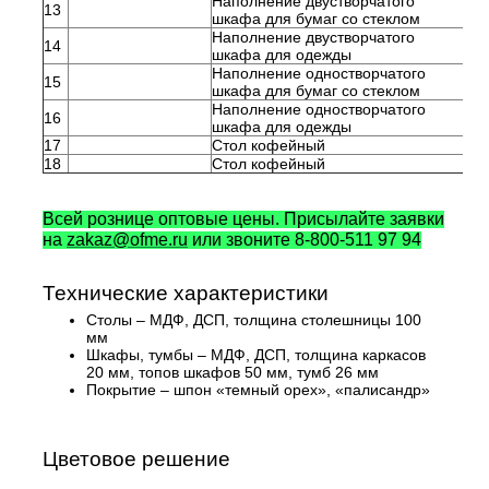
Наполнение двустворчатого
13
шкафа для бумаг со стеклом
Наполнение двустворчатого
14
шкафа для одежды
Наполнение одностворчатого
15
шкафа для бумаг со стеклом
Наполнение одностворчатого
16
шкафа для одежды
17
Стол кофейный
18
Стол кофейный
Всей рознице оптовые цены. Присылайте заявки
на
zakaz@ofme.ru
или звоните 8-800-511 97 94
Технические характеристики
Столы – МДФ, ДСП, толщина столешницы 100
мм
Шкафы, тумбы – МДФ, ДСП, толщина каркасов
20 мм, топов шкафов 50 мм, тумб 26 мм
Покрытие – шпон «темный орех», «палисандр»
Цветовое решение