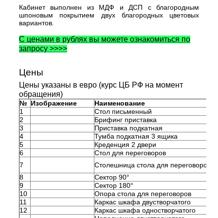
Кабинет выполнен из МДФ и ДСП с благородным
шпоновым покрытием двух благородных цветовых
вариантов.
С ценами в рублях вы можете ознакомиться по
запросу >>>>
Цены
Цены указаны в евро (курс ЦБ РФ на момент
обращения)
№
Изображение
Наименование
1
Стол письменный
2
Брифинг приставка
3
Приставка подкатная
4
Тумба подкатная 3 ящика
5
Креденция 2 двери
6
Стол для переговоров
7
Столешница стола для переговоров
8
Сектор 90°
9
Сектор 180°
10
Опора стола для переговоров
11
Каркас шкафа двустворчатого
12
Каркас шкафа одностворчатого