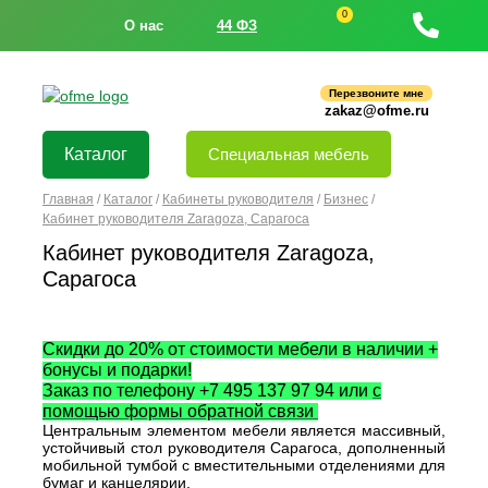
0
О нас
44 ФЗ
Перезвоните мне
zakaz@ofme.ru
Каталог
Специальная мебель
Главная
/
Каталог
/
Кабинеты руководителя
/
Бизнес
/
Кабинет руководителя Zaragoza, Сарагоса
Кабинет руководителя Zaragoza,
Сарагоса
Скидки до 20% от стоимости мебели в наличии +
бонусы и подарки!
Заказ по телефону +7 495 137 97 94 или
с
помощью формы обратной связи
Центральным элементом мебели является массивный,
устойчивый стол руководителя Сарагоса, дополненный
мобильной тумбой с вместительными отделениями для
бумаг и канцелярии.