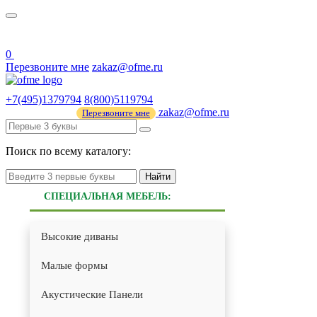
О нас
44 ФЗ
0
Перезвоните мне
zakaz@ofme.ru
+7(495)1379794
8(800)5119794
zakaz@ofme.ru
Перезвоните мне
Поиск по всему каталогу:
Найти
СПЕЦИАЛЬНАЯ МЕБЕЛЬ:
Высокие диваны
Малые формы
Акустические Панели