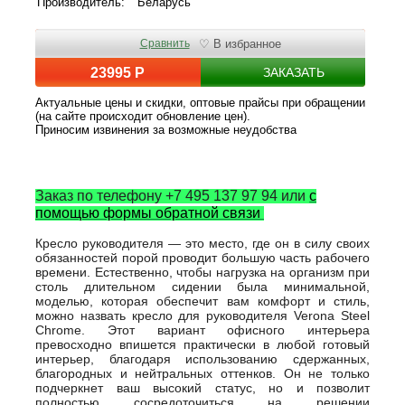
Производитель:
Беларусь
Сравнить
♡ В избранное
23995 Р
ЗАКАЗАТЬ
Актуальные цены и скидки, оптовые прайсы при обращении
(на сайте происходит обновление цен).
Приносим извинения за возможные неудобства
Заказ по телефону +7 495 137 97 94 или
с
помощью формы обратной связи
Кресло руководителя — это место, где он в силу своих
обязанностей порой проводит большую часть рабочего
времени. Естественно, чтобы нагрузка на организм при
столь длительном сидении была минимальной,
моделью, которая обеспечит вам комфорт и стиль,
можно назвать кресло для руководителя Verona Steel
Chrome. Этот вариант офисного интерьера
превосходно впишется практически в любой готовый
интерьер, благодаря использованию сдержанных,
благородных и нейтральных оттенков. Он не только
подчеркнет ваш высокий статус, но и позволит
полностью сосредоточиться на решении