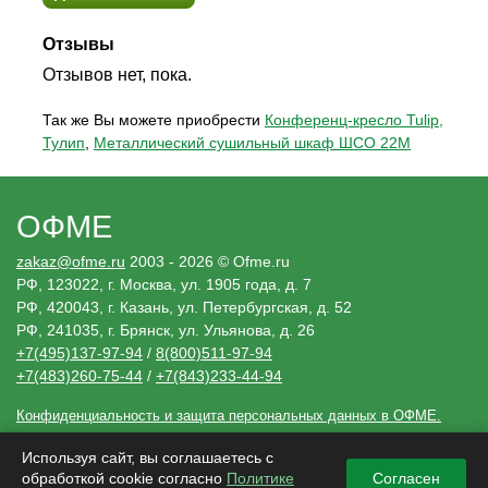
Отзывы
Отзывов нет, пока.
Так же Вы можете приобрести
Конференц-кресло Tulip,
Тулип
,
Металлический сушильный шкаф ШСО 22М
ОФМЕ
zakaz@ofme.ru
2003 - 2026 © Ofme.ru
РФ, 123022, г. Москва, ул. 1905 года, д. 7
РФ, 420043, г. Казань, ул. Петербургская, д. 52
РФ, 241035, г. Брянск, ул. Ульянова, д. 26
+7(495)137-97-94
/
8(800)511-97-94
+7(483)260-75-44
/
+7(843)233-44-94
Конфиденциальность и защита персональных данных в ОФМЕ.
Необходимые решения
Используя сайт, вы соглашаетесь с
Сведения, размещенные ofme.ru, носят исключительно информационный
характер и не являются публичной офертой (ст. 437 Гражданского кодекса РФ).
обработкой cookie согласно
Политике
Согласен
Убедительная просьба, дополнительно уточнять указанные данные по