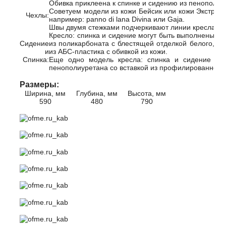
Обивка приклеена к спинке и сидению из пенополиу
Советуем модели из кожи Бейсик или кожи Экстра С
Чехлы:
например: panno di lana Divina или Gaja.
Швы двумя стежками подчеркивают линии кресла.
Кресло: спинка и сидение могут быть выполнены из
Сидение
из поликарбоната с блестящей отделкой белого, че
и
из АБС-пластика с обивкой из кожи.
Спинка:
Еще одно модель кресла: спинка и сидение из 
пенополиуретана со вставкой из профилированной с
Размеры:
Ширина, мм
Глубина, мм
Высота, мм
590
480
790