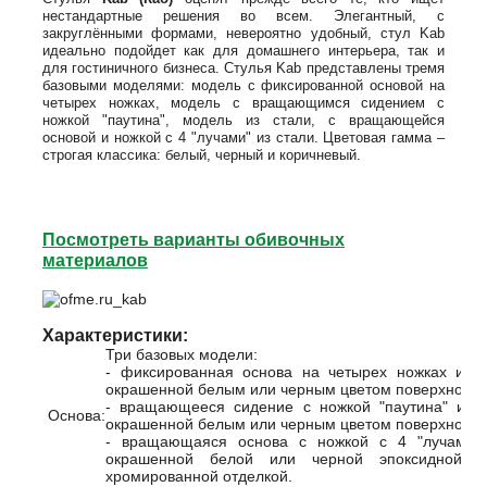
нестандартные решения во всем. Элегантный, с
закруглёнными формами, невероятно удобный, стул
Kab
идеально подойдет как для домашнего интерьера, так и
для гостиничного бизнеса. Стулья
Kab
представлены тремя
базовыми моделями: модель с фиксированной основой на
четырех ножках, модель с вращающимся сидением с
ножкой "паутина", модель из стали, с вращающейся
основой и ножкой с 4 "лучами" из стали. Цветовая гамма –
строгая классика: белый, черный и коричневый.
Посмотреть варианты обивочных
материалов
Характеристики:
Три базовых модели:
- фиксированная основа на четырех ножках из 
окрашенной белым или черным цветом поверхность
- вращающееся сидение с ножкой "паутина" из 
Основа:
окрашенной белым или черным цветом поверхность
- вращающаяся основа с ножкой с 4 "лучами" и
окрашенной белой или черной эпоксидной к
хромированной отделкой.