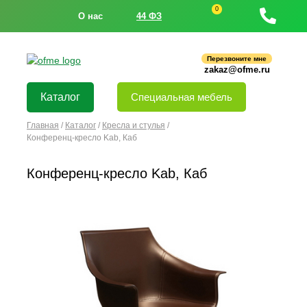
0
О нас
44 ФЗ
Перезвоните мне
zakaz@ofme.ru
Каталог
Специальная мебель
Главная
/
Каталог
/
Кресла и стулья
/
Конференц-кресло Kab, Каб
Конференц-кресло Kab, Каб