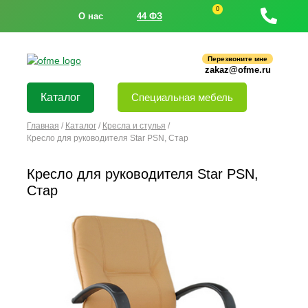
0
О нас
44 ФЗ
Перезвоните мне
zakaz@ofme.ru
Каталог
Специальная мебель
Главная
/
Каталог
/
Кресла и стулья
/
Кресло для руководителя Star PSN, Стар
Кресло для руководителя Star PSN,
Стар