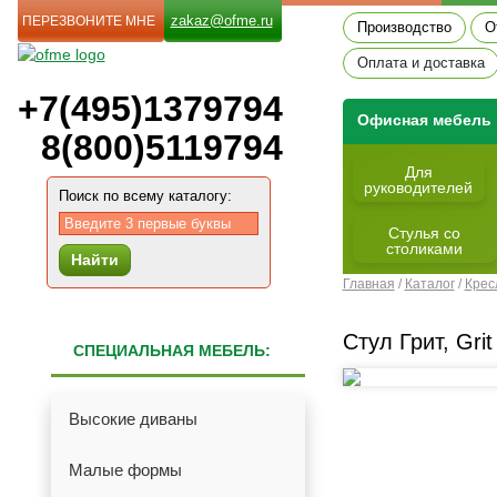
zakaz@ofme.ru
ПЕРЕЗВОНИТЕ МНЕ
Производство
О
Оплата и доставка
+7(495)1379794
Офиcная мебель
8(800)5119794
Для
руководителей
Поиск по всему каталогу:
Cтулья со
столиками
Найти
Главная
/
Каталог
/
Крес
Стул Грит, Grit
СПЕЦИАЛЬНАЯ МЕБЕЛЬ:
Высокие диваны
Малые формы