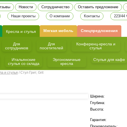
тзывы
Новости
Сотрудничество
Оставить предложение
Наши проекты
О компании
Контакты
223/44
Мягкая мебель
Спецпредложения
Кресла и стулья
Для
Для
Конференц-кресла и
сотрудников
посетителей
стулья
Итальянские
Эргономичные
Стулья для кафе
стулья со склада
кресла
ла и стулья
/
Стул Грит, Grit
Ширина:
Глубина:
Высота:
Гарантия:
Производитель: