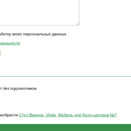
аботку моих персональных данных
иальности
ит без подлокотников
риобрести
Стул Винила, Vinila
,
Мебель для Колл-центров №7