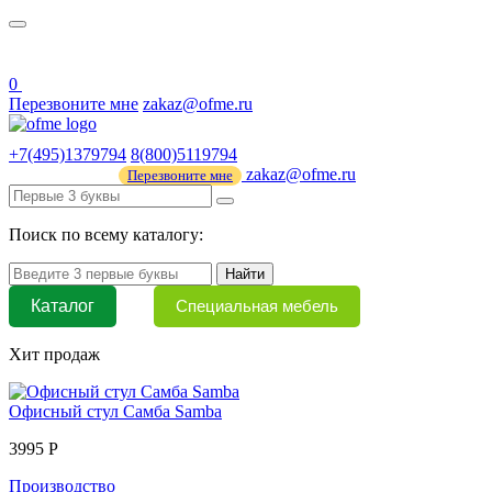
О нас
44 ФЗ
0
Перезвоните мне
zakaz@ofme.ru
+7(495)1379794
8(800)5119794
zakaz@ofme.ru
Перезвоните мне
Поиск по всему каталогу:
Найти
Каталог
Специальная мебель
Хит продаж
Офисный стул Самба Samba
3995 Р
Производство