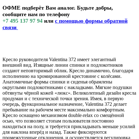
ОФМЕ подберёт Вам аналог. Будьте добры,
сообщите нам по телефону
+7 495 137 97 94
или
с помощью формы обратной
связи
Кресло руководителя Valentina 372 имеет элегантный
внешний вид. Изящные линии спинки и подлокотников
создают неповторимый облик. Кресло динамично, благодаря
исполнению на хромированной крестовине с колёсами.
Анатомичные формы спинки и сиденья обрамлены
округлыми подлокотниками с накладками. Мягкие подушки
обтянуты чёрной кожей «люкс». Великолепный дизайн кресла
продуман и с технической точки зрения. Имея, в первую
очередь, функциональное назначение, Valentina 372 делает
пребывание на рабочем месте максимально комфортным.
Кресло оснащено механизмом double-relax со смещённой
осью, что позволяет стопам пользователя постоянно
находиться на полу, и требуется прикладывать меньше усилий
для наклона вперёд и назад. Также фиксируются
промежуточные отклонения, и осуществляется регулировка