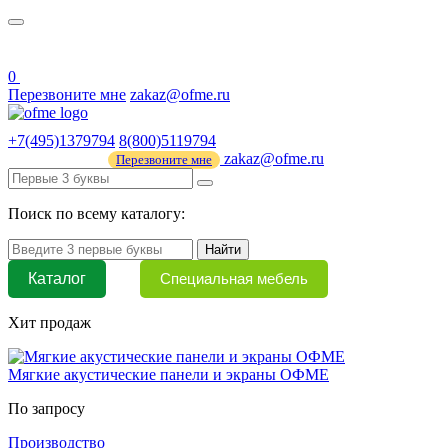
О нас
44 ФЗ
0
Перезвоните мне
zakaz@ofme.ru
+7(495)1379794
8(800)5119794
zakaz@ofme.ru
Перезвоните мне
Поиск по всему каталогу:
Найти
Каталог
Специальная мебель
Хит продаж
Мягкие акустические панели и экраны ОФМЕ
По запросу
Производство