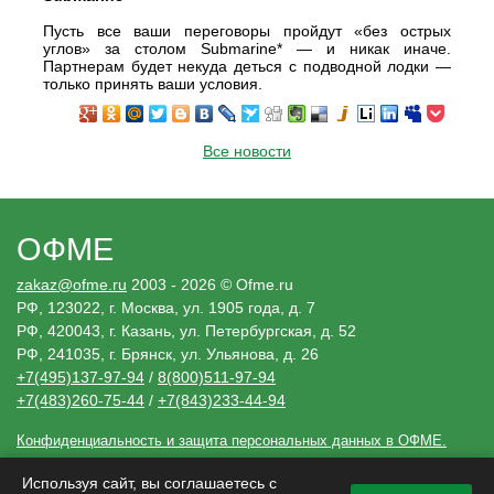
Пусть все ваши переговоры пройдут «без острых
углов» за столом Submarine* — и никак иначе.
Партнерам будет некуда деться с подводной лодки —
только принять ваши условия.
Все новости
ОФМЕ
zakaz@ofme.ru
2003 - 2026 © Ofme.ru
РФ, 123022, г. Москва, ул. 1905 года, д. 7
РФ, 420043, г. Казань, ул. Петербургская, д. 52
РФ, 241035, г. Брянск, ул. Ульянова, д. 26
+7(495)137-97-94
/
8(800)511-97-94
+7(483)260-75-44
/
+7(843)233-44-94
Конфиденциальность и защита персональных данных в ОФМЕ.
Необходимые решения
Используя сайт, вы соглашаетесь с
Сведения, размещенные ofme.ru, носят исключительно информационный
характер и не являются публичной офертой (ст. 437 Гражданского кодекса РФ).