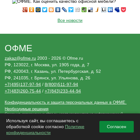
Все новости
ОФМЕ
zakaz@ofme.ru
2003 - 2026 © Ofme.ru
РФ, 123022, г. Москва, ул. 1905 года, д. 7
РФ, 420043, г. Казань, ул. Петербургская, д. 52
РФ, 241035, г. Брянск, ул. Ульянова, д. 26
+7(495)137-97-94
/
8(800)511-97-94
+7(483)260-75-44
/
+7(843)233-44-94
Конфиденциальность и защита персональных данных в ОФМЕ.
Необходимые решения
Сведения, размещенные ofme.ru, носят исключительно информационный
характер и не являются публичной офертой (ст. 437 Гражданского кодекса РФ).
Используя сайт, вы соглашаетесь с
Убедительная просьба, дополнительно уточнять указанные данные по
электронной почте или контактным телефонам.
обработкой cookie согласно
Политике
Согласен
конфиденциальности