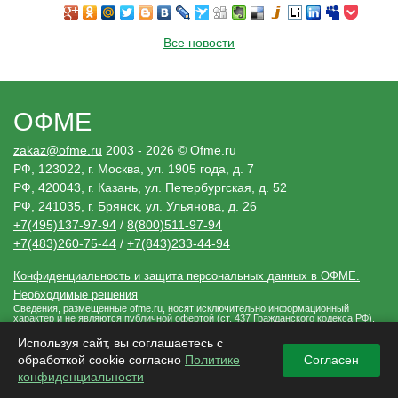
Все новости
ОФМЕ
zakaz@ofme.ru
2003 - 2026 © Ofme.ru
РФ, 123022, г. Москва, ул. 1905 года, д. 7
РФ, 420043, г. Казань, ул. Петербургская, д. 52
РФ, 241035, г. Брянск, ул. Ульянова, д. 26
+7(495)137-97-94
/
8(800)511-97-94
+7(483)260-75-44
/
+7(843)233-44-94
Конфиденциальность и защита персональных данных в ОФМЕ.
Необходимые решения
Сведения, размещенные ofme.ru, носят исключительно информационный
характер и не являются публичной офертой (ст. 437 Гражданского кодекса РФ).
Убедительная просьба, дополнительно уточнять указанные данные по
электронной почте или контактным телефонам.
Используя сайт, вы соглашаетесь с
обработкой cookie согласно
Политике
Согласен
конфиденциальности