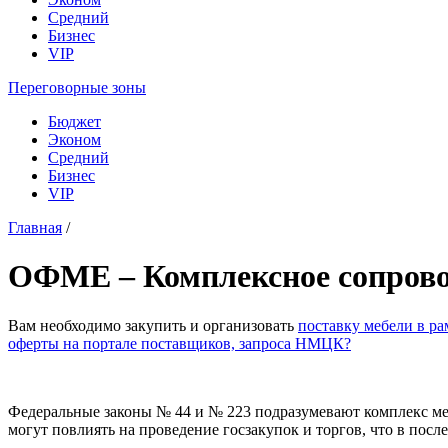
Средний
Бизнес
VIP
Переговорные зоны
Бюджет
Эконом
Средний
Бизнес
VIP
Главная
/
ОФМЕ – Комплексное сопровож
Вам необходимо закупить и организовать
поставку мебели в ра
оферты на портале поставщиков, запроса НМЦК?
Федеральные законы № 44 и № 223 подразумевают комплекс м
могут повлиять на проведение госзакупок и торгов, что в посл