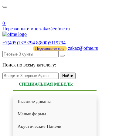
О нас
44 ФЗ
0
Перезвоните мне
zakaz@ofme.ru
+7(495)1379794
8(800)5119794
zakaz@ofme.ru
Перезвоните мне
Поиск по всему каталогу:
Найти
СПЕЦИАЛЬНАЯ МЕБЕЛЬ:
Высокие диваны
Малые формы
Акустические Панели