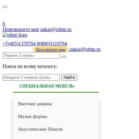
О нас
44 ФЗ
0
Перезвоните мне
zakaz@ofme.ru
+7(495)1379794
8(800)5119794
zakaz@ofme.ru
Перезвоните мне
Поиск по всему каталогу:
Найти
СПЕЦИАЛЬНАЯ МЕБЕЛЬ:
Высокие диваны
Малые формы
Акустические Панели