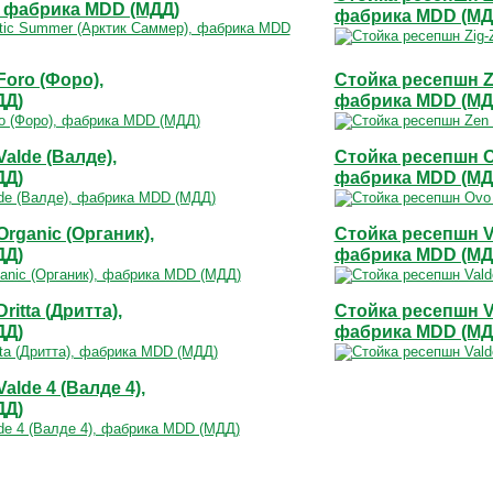
, фабрика MDD (МДД)
фабрика MDD (МД
oro (Форо),
Стойка ресепшн Ze
ДД)
фабрика MDD (МД
alde (Валде),
Стойка ресепшн O
ДД)
фабрика MDD (МД
rganic (Органик),
Стойка ресепшн Va
ДД)
фабрика MDD (МД
itta (Дритта),
Стойка ресепшн Va
ДД)
фабрика MDD (МД
alde 4 (Валде 4),
ДД)