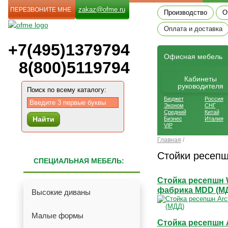
zakaz@ofme.ru
ПЕРЕЗВОНИТЕ МНЕ
Производство
О
Оплата и доставка
+7(495)1379794
Офиcная мебель
8(800)5119794
Кабинеты
руководителя
Поиск по всему каталогу:
Бюджет
Россия
Эконом
СНГ
Средний
Китай
Найти
Бизнес
Италия
VIP
Главная
/
Стойки ресепш
СПЕЦИАЛЬНАЯ МЕБЕЛЬ:
Стойка ресепшн W
фабрика MDD (М
Высокие диваны
Малые формы
Стойка ресепшн 