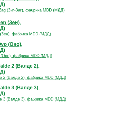
Д)
n (Зен),
Д)
vo (Ово),
Д)
lde 2 (Валде 2),
Д)
lde 3 (Валде 3),
Д)