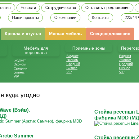
тзывы
Новости
Сотрудничество
Оставить предложение
Наши проекты
О компании
Контакты
223/44
Кресла и стулья
Мягкая мебель
Спецпредложения
Мебель для
Приемные зоны
Перегов
персонала
Бюджет
Бюджет
Эконом
Эконом
Бюджет
Средний
Средний
Эконом
Бизнес
Бизнес
Средний
VIP
VIP
Бизнес
VIP
н куда угодно
ave (Вэйв),
Стойка ресепшн Li
ДД)
фабрика MDD (МД
Arctic Summer
Стойка ресепшн Zi