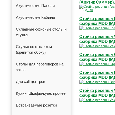
(Арктик Саммер)
Акустические Панели
Акустические Кабины
Стойка ресепшн F
фабрика MDD (М
Складные офисные столы и
стулья
Стойка ресепшн V
фабрика MDD (М
Стулья со столиком
(крепится сбоку)
Стойка ресепшн O
фабрика MDD (М
Столы для переговоров на
заказ
Стойка ресепшн Dr
фабрика MDD (М
Для call-центров
Стойка ресепшн V
Кухни, Шкафы-купе, прочее
фабрика MDD (М
Встраиваемые розетки