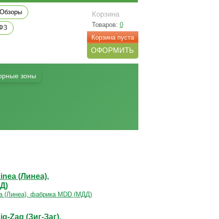
Обзоры
Корзина
Товаров:
0
 ФЗ
Корзина пуста
ОФОРМИТЬ
орные зоны
nea (Линеа),
Д)
g-Zag (Зиг-Заг),