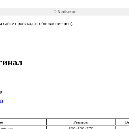
♡ В избранное
 сайте происходит обновление цен).
гинал
р
В
ие
Размеры
Ве
600x620x770
 секция