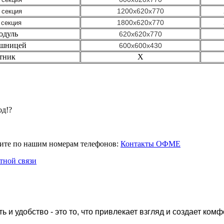
1200x620x770
 секция
1800x620x770
 секция
одуль
620x620x770
ешницей
600x600x430
тник
X
од!?
рите по нашим номерам телефонов:
Контакты ОФМЕ
тной связи
и удобство - это то, что привлекает взгляд и создает комф