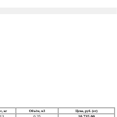
с, кг
Объём, м3
Цена, руб. (от)
13
0,25
10 735,00