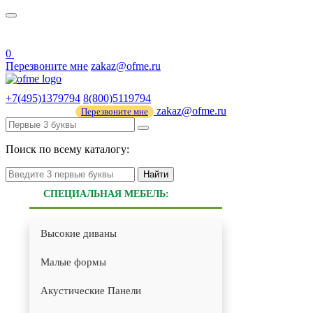
О нас
44 ФЗ
0
Перезвоните мне
zakaz@ofme.ru
+7(495)1379794
8(800)5119794
zakaz@ofme.ru
Перезвоните мне
Поиск по всему каталогу:
Найти
СПЕЦИАЛЬНАЯ МЕБЕЛЬ:
Высокие диваны
Малые формы
Акустические Панели