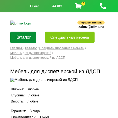
0
О нас
44 ФЗ
Перезвоните мне
zakaz@ofme.ru
Каталог
Специальная мебель
Главная
/
Каталог
/
Специализированная мебель
/
Мебель для диспетчерской
/
Мебель для диспетчерской из ЛДСП
Мебель для диспетчерской из ЛДСП
Ширина:
любые
Глубина:
любые
Высота:
любые
Гарантия:
3 года
Производитель:
ОФМЕ