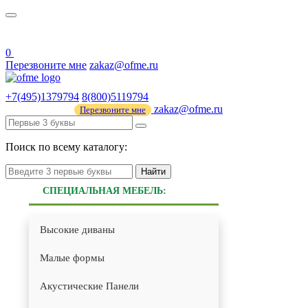
О нас
44 ФЗ
0
Перезвоните мне
zakaz@ofme.ru
+7(495)1379794
8(800)5119794
zakaz@ofme.ru
Перезвоните мне
Поиск по всему каталогу:
Найти
СПЕЦИАЛЬНАЯ МЕБЕЛЬ:
Высокие диваны
Малые формы
Акустические Панели