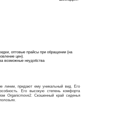
кидки, оптовые прайсы при обращении (на
овление цен).
за возможные неудобства
е линии, придают ему уникальный вид. Его
особность. Его высокую степень комфорта
изм Organicmove2. Скошенный край сиденья
полозьях.