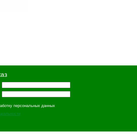
каз
работку персональных данных
циальности