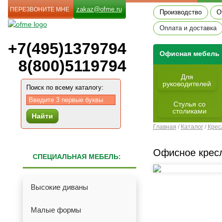
zakaz@ofme.ru
ПЕРЕЗВОНИТЕ МНЕ
Производство
О
Оплата и доставка
+7(495)1379794
Офиcная мебель
8(800)5119794
Для
руководителей
Поиск по всему каталогу:
Cтулья со
столиками
Найти
Главная
/
Каталог
/
Крес
Офисное крес
СПЕЦИАЛЬНАЯ МЕБЕЛЬ:
Высокие диваны
Малые формы