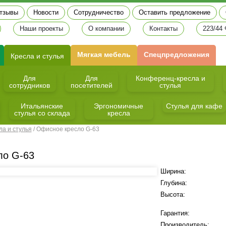
тзывы
Новости
Сотрудничество
Оставить предложение
Наши проекты
О компании
Контакты
223/44
Мягкая мебель
Спецпредложения
Кресла и стулья
Для
Для
Конференц-кресла и
сотрудников
посетителей
стулья
Итальянские
Эргономичные
Стулья для кафе
стулья со склада
кресла
ла и стулья
/
Офисное кресло G-63
ло G-63
Ширина:
Глубина:
Высота:
Гарантия:
Производитель: