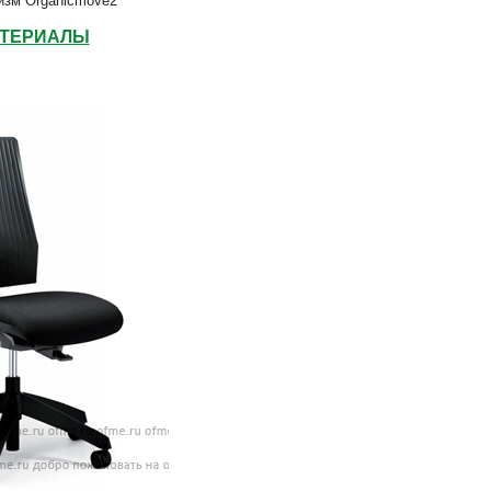
изм Organicmove2
АТЕРИАЛЫ