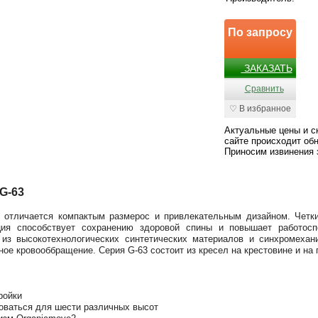
По запросу
ЗАКАЗАТЬ
Сравнить
♡ В избранное
Актуальные цены и с
сайте происходит обн
Приносим извинения 
G-63
 отличается компактым размерос и привлекательным дизайном. Четки
ция способствует сохранению здоровой спины и повышает работосп
 из высокотехнологических синтетических материалов и синхромехан
ое кровооббращение. Серия G-63 состоит из кресел на крестовине и на 
ройки
оваться для шести различных высот