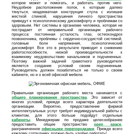
которое может и помогать, и работать против него.
Неудобное расположение полок, к которым далеко
тянуться, неадекватная конструкция стула с излишне
жесткой спинкой, нарушения личного пространства
приведут к психологическому дискомфорту и проблемам со
здоровьем. Нет системы в организме человека, которая не
пострадает от неправильной организации рабочего
процесса: постоянная усталость глаз, остеохондроз
позвоночника, проблемы с сердечно-сосудистой системой,
головные боли напряжения, психологический
дискомфорт. Все это в результате приводит к снижению
работоспособности, низкой производительности к
взаимному неудовольствию начальников и подчиненных.
Поэтому важной задачей грамотного руководителя
является создание условий своим подчиненным.
Руководитель должен позаботиться не только о своем
кабинете, но и о всей офисной мебели.
Правильная организация рабочего места начинается с
общего планирования пространства
. Это зависит от
многих условий, прежде всего характера деятельности
организации. Вероятно, предоставление фирмой
интеллектуальных услуг требует индивидуальной работы с
клиентом, для этого больше подойдут отдельные
кабинеты
. Менеджерам по продаже целесообразнее
предоставить общее пространство
open space
,
разграниченное
офисными перегородками
. Прежде всего
каждому сотруднику должно быть удобно работать!