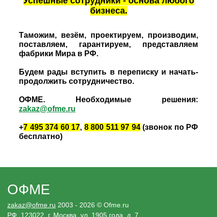
Успешные сотрудники - основа любого
бизнеса.
Таможим, везём, проектируем, производим,
поставляем, гарантируем, представляем
фабрики Мира в РФ.
Будем рады вступить в переписку и начать-
продолжить сотрудничество.
ОФМЕ. Необходимые решения:
zakaz@ofme.ru
+
7 495 374 60 17
,
8 800 511 97 94
(звонок по РФ
бесплатно)
ОФМЕ
zakaz@ofme.ru
2003 - 2026 © Ofme.ru
РФ, 123022, г. Москва, ул. 1905 года, д. 7