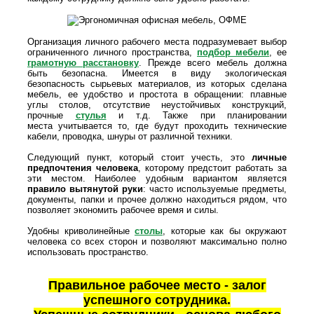
Организация личного рабочего места подразумевает выбор
ограниченного личного пространства,
подбор мебели
, ее
грамотную расстановку
. Прежде всего мебель должна
быть безопасна. Имеется в виду экологическая
безопасность сырьевых материалов, из которых сделана
мебель, ее удобство и простота в обращении: плавные
углы столов, отсутствие неустойчивых конструкций,
прочные
стулья
и т.д. Также при планировании
места учитывается то, где будут проходить технические
кабели, проводка, шнуры от различной техники.
Следующий пункт, который стоит учесть, это
личные
предпочтения человека
, которому предстоит работать за
эти местом. Наиболее удобным вариантом является
правило вытянутой руки
: часто используемые предметы,
документы, папки и прочее должно находиться рядом, что
позволяет экономить рабочее время и силы.
Удобны криволинейные
столы
, которые как бы окружают
человека со всех сторон и позволяют максимально полно
использовать пространство.
Правильное рабочее место - залог
успешного сотрудника.