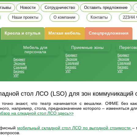
тзывы
Новости
Сотрудничество
Оставить предложение
Наши проекты
О компании
Контакты
223/44
Кресла и стулья
Мягкая мебель
Спецпредложения
Мебель для
Приемные зоны
Перегов
персонала
Бюджет
Бюджет
Эконом
Эконом
Бюджет
Средний
Средний
Эконом
Бизнес
Бизнес
Средний
VIP
VIP
Бизнес
VIP
ладной стол ЛСО (LSO) для зон коммуникаций
 точно знают, что театр начинается с вешалки. ОФМЕ без как
ного, например, стола, предназначение которого – изменяться д
бзор на слкадной стол ЛСО здесь>>
офисный
мобильный складной стол ЛСО
по выгодной стоимости
– 
вопросов.