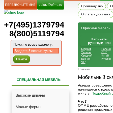
zakaz@ofme.ru
ПЕРЕЗВОНИТЕ МНЕ
Производство
О
Оплата и доставка
+7(495)1379794
Офиcная мебель
8(800)5119794
Кабинеты
руководителя
Поиск по всему каталогу:
Бюджет
Россия
Эконом
СНГ
Средний
Китай
Найти
Бизнес
Италия
VIP
Главная
/
Мобильный ск
СПЕЦИАЛЬНАЯ МЕБЕЛЬ:
Актеры совершенно
начинается с идеаль
минуту!
Подробный о
Высокие диваны
Что?
ОФМЕ разработал 
Малые формы
решения привычных 