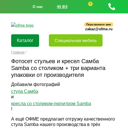
0
О нас
44 ФЗ
Перезвоните мне
zakaz@ofme.ru
Каталог
Специальная мебель
Главная
/
Фотосет стульев и кресел Самба
Samba со столиком + три варианта
упаковки от производителя
Добавили фотографий
стула Самба
и
кресла со столиком-пюпитром Samba
!
А ещё ОФМЕ предлагает отгрузку качественного
стула Samba нашего производства в трёх