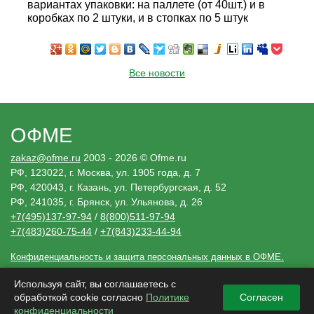
вариантах упаковки: на паллете (от 40шт.) и в
коробках по 2 штуки, и в стопках по 5 штук
Все новости
ОФМЕ
zakaz@ofme.ru
2003 - 2026 © Ofme.ru
РФ, 123022, г. Москва, ул. 1905 года, д. 7
РФ, 420043, г. Казань, ул. Петербургская, д. 52
РФ, 241035, г. Брянск, ул. Ульянова, д. 26
+7(495)137-97-94
/
8(800)511-97-94
+7(483)260-75-44
/
+7(843)233-44-94
Конфиденциальность и защита персональных данных в ОФМЕ.
Необходимые решения
Сведения, размещенные ofme.ru, носят исключительно информационный
Используя сайт, вы соглашаетесь с
характер и не являются публичной офертой (ст. 437 Гражданского кодекса РФ).
обработкой cookie согласно
Политике
Согласен
Убедительная просьба, дополнительно уточнять указанные данные по
электронной почте или контактным телефонам.
конфиденциальности