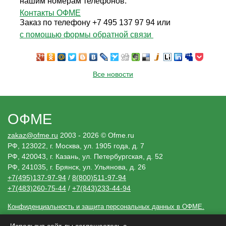
нашим номерам телефонов:
Контакты ОФМЕ
Заказ по телефону +7 495 137 97 94 или
с помощью формы обратной связи
Все новости
ОФМЕ
zakaz@ofme.ru
2003 - 2026 © Ofme.ru
РФ, 123022, г. Москва, ул. 1905 года, д. 7
РФ, 420043, г. Казань, ул. Петербургская, д. 52
РФ, 241035, г. Брянск, ул. Ульянова, д. 26
+7(495)137-97-94
/
8(800)511-97-94
+7(483)260-75-44
/
+7(843)233-44-94
Конфиденциальность и защита персональных данных в ОФМЕ.
Необходимые решения
Сведения, размещенные ofme.ru, носят исключительно информационный