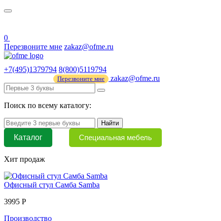
О нас
44 ФЗ
0
Перезвоните мне
zakaz@ofme.ru
+7(495)1379794
8(800)5119794
zakaz@ofme.ru
Перезвоните мне
Поиск по всему каталогу:
Найти
Каталог
Специальная мебель
Хит продаж
Офисный стул Самба Samba
3995 Р
Производство