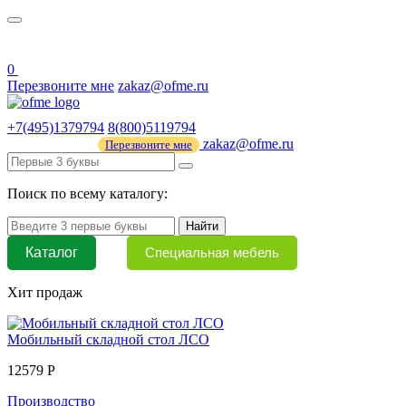
О нас
44 ФЗ
0
Перезвоните мне
zakaz@ofme.ru
+7(495)1379794
8(800)5119794
zakaz@ofme.ru
Перезвоните мне
Поиск по всему каталогу:
Найти
Каталог
Специальная мебель
Хит продаж
Мобильный складной стол ЛСО
12579 Р
Производство