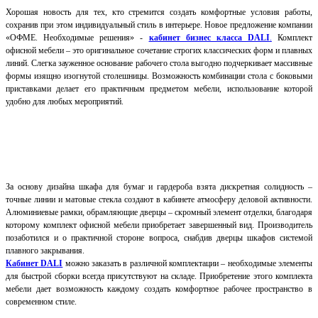
Хорошая новость для тех, кто стремится создать комфортные условия работы,
сохранив при этом индивидуальный стиль в интерьере. Новое предложение компании
«ОФМЕ. Необходимые решения» -
кабинет бизнес класса DALI
.
Комплект
офисной мебели – это оригинальное сочетание строгих классических форм и плавных
линий. Слегка зауженное основание рабочего стола выгодно подчеркивает массивные
формы изящно изогнутой столешницы. Возможность комбинации стола с боковыми
приставками делает его практичным предметом мебели, использование которой
удобно для любых мероприятий.
За основу дизайна шкафа для бумаг и гардероба взята дискретная солидность –
точные линии и матовые стекла создают в кабинете атмосферу деловой активности.
Алюминиевые рамки, обрамляющие дверцы – скромный элемент отделки, благодаря
которому комплект офисной мебели приобретает завершенный вид. Производитель
позаботился и о практичной стороне вопроса, снабдив дверцы шкафов системой
плавного закрывания.
Кабинет DALI
можно заказать в различной комплектации – необходимые элементы
для быстрой сборки всегда присутствуют на складе. Приобретение этого комплекта
мебели дает возможность каждому создать комфортное рабочее пространство в
современном стиле.