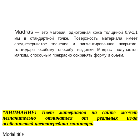
Madras
— это матовая, однотонная кожа толщиной 0,9-1,1
мм в стандартной точке. Поверхность материала имеет
среднезернистое тиснение и пигментированное покрытие.
Благодаря особому способу выделки Мадрас получается
мягким, способным прекрасно сохранять форму и объем.
*ВНИМАНИЕ! Цвет материалов на сайте может
незначительно отличаться от реальных из-за
особенностей цветопередачи монитора.
Modal title