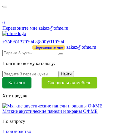
О нас
44 ФЗ
0
Перезвоните мне
zakaz@ofme.ru
+7(495)1379794
8(800)5119794
zakaz@ofme.ru
Перезвоните мне
Поиск по всему каталогу:
Найти
Каталог
Специальная мебель
Хит продаж
Мягкие акустические панели и экраны ОФМЕ
По запросу
Производство