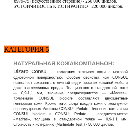
8979-75 (искусственное старение) - 250 000 циклов.
УСТОЙЧИВОСТЬ К ИСТИРАНИЮ - 220 000 циклов.
КАТЕГОРИЯ 5
НАТУРАЛЬНАЯ КОЖА/КОМПАНЬОН:
Dizaro Consul
— коллекция включает кожи с матовой
однотонной поверхностью. Особые свойства кож CONSUL
позволяют сохранять отличный вид и престиж кожаной мебели
даже в агрессивных средах. Толщина кож в стандартной точке
— 0,9-1,1 мм, тиснение среднезернистое — «Madras».
Коллекцию CONSUL bicolore составляют двухцветные
глянцевые кожи. Кроме того, сюда входят кожи с жемчужно-
перламутровым блеском CONSUL Perlato. Тиснение кож линии
CONSUL bicolore и CONSUL Perlato — среднезернистое
«Madras», толщина в стандартной точке — 0,9-1,1 мм.
Стойкость к истиранию (Martindale Test ) - 50 000 циклов.