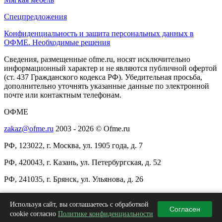
Спецпредложения
Конфиденциальность и защита персональных данных в
ОФМЕ. Необходимые решения
Сведения, размещенные ofme.ru, носят исключительно
информационный характер и не являются публичной офертой
(ст. 437 Гражданского кодекса РФ). Убедительная просьба,
дополнительно уточнять указанные данные по электронной
почте или контактным телефонам.
ОФМЕ
zakaz@ofme.ru
2003 - 2026 © Ofme.ru
РФ, 123022, г. Москва, ул. 1905 года, д. 7
РФ, 420043, г. Казань, ул. Петербургская, д. 52
РФ, 241035, г. Брянск, ул. Ульянова, д. 26
+7(495)137-97-94
/
8(800)511-97-94
Используя сайт, вы соглашаетесь с обработкой
Согласен
+7(483)260-75-44
/
+7(843)233-44-94
cookie согласно
Политике конфиденциальности