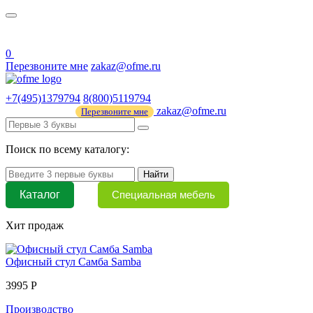
О нас
44 ФЗ
0
Перезвоните мне
zakaz@ofme.ru
+7(495)1379794
8(800)5119794
zakaz@ofme.ru
Перезвоните мне
Поиск по всему каталогу:
Найти
Каталог
Специальная мебель
Хит продаж
Офисный стул Самба Samba
3995 Р
Производство