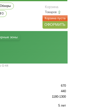
Обзоры
Корзина
Товаров:
0
 ФЗ
Корзина пуста
ОФОРМИТЬ
орные зоны
о G-44
670
440
1180-1300
5 лет