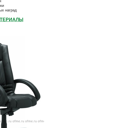
и
нки
ых наград
АТЕРИАЛЫ