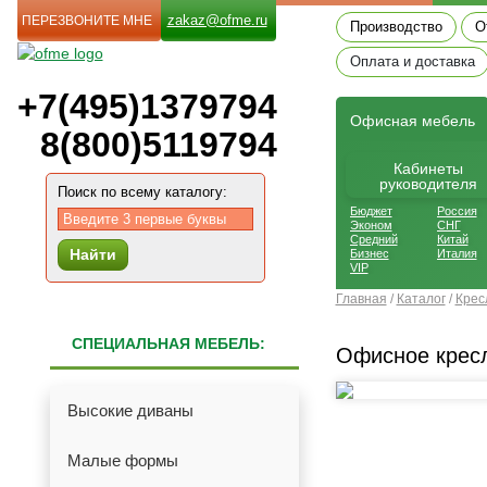
zakaz@ofme.ru
ПЕРЕЗВОНИТЕ МНЕ
Производство
О
Оплата и доставка
+7(495)1379794
Офиcная мебель
8(800)5119794
Кабинеты
руководителя
Поиск по всему каталогу:
Бюджет
Россия
Эконом
СНГ
Средний
Китай
Найти
Бизнес
Италия
VIP
Главная
/
Каталог
/
Крес
СПЕЦИАЛЬНАЯ МЕБЕЛЬ:
Офисное крес
Высокие диваны
Малые формы