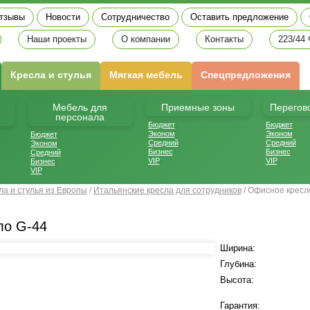
тзывы
Новости
Сотрудничество
Оставить предложение
Наши проекты
О компании
Контакты
223/44
Кресла и стулья
Мягкая мебель
Спецпредложения
Мебель для
Приемные зоны
Перегов
персонала
Бюджет
Бюджет
Эконом
Эконом
Бюджет
Средний
Средний
Эконом
Бизнес
Бизнес
Средний
VIP
VIP
Бизнес
VIP
ла и стулья из Европы
/
Итальянские кресла для сотрудников
/
Офисное кресл
ло G-44
Ширина:
Глубина:
Высота:
Гарантия: